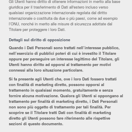
Gli Utenti hanno diritto di ottenere informazioni in merito alla base
giuridica per il trasferimento di Dati all'estero incluso verso
qualsiasi organizzazione internazionale regolata dal diritto
internazionale o costituita da due o più paesi, come ad esempio
l’ONU, nonché in merito alle misure di sicurezza adottate dal
Titolare per proteggere i loro Dati.
Dettagli sul diritto di opposizione
Quando i Dati Personali sono trattati nell’interesse pubblico,
nell’esercizio di pubblici poteri di cui è investito il Titolare
oppure per perseguire un interesse legittimo del Titolare, gli
Utenti hanno diritto ad opporsi al trattamento per motivi
connessi alla loro situazione particolare.
Si fa presente agli Utenti che, ove i loro Dati fossero trattati
con finalità di marketing diretto, possono opporsi al
trattamento in qualsiasi momento, gratuitamente e senza
fornire alcuna motivazione. Qualora gli Utenti si oppongano al
trattamento per finalità di marketing diretto, i Dati Personali
non sono più oggetto di trattamento per tali finalità. Per
scoprire se il Titolare tratti Dati con finalità di marketing
diretto gli Utenti possono fare riferimento alle rispettive
sezioni di questo documento.